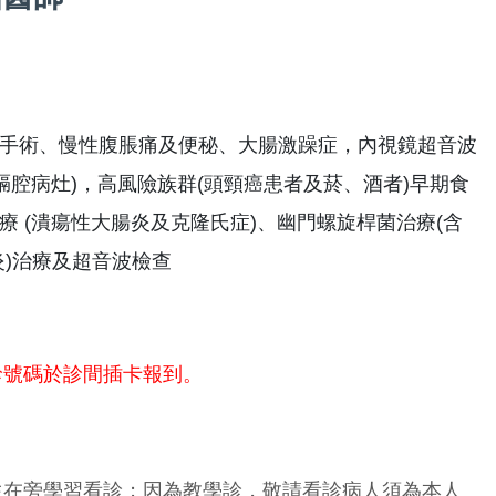
手術、慢性腹脹痛及便秘、大腸激躁症，內視鏡超音波
膈腔病灶)，高風險族群(頭頸癌患者及菸、酒者)早期食
 (潰瘍性大腸炎及克隆氏症)、幽門螺旋桿菌治療(含
炎)治療及超音波檢查
診號碼於診間插卡報到。
生在旁學習看診；因為教學診，敬請看診病人須為本人