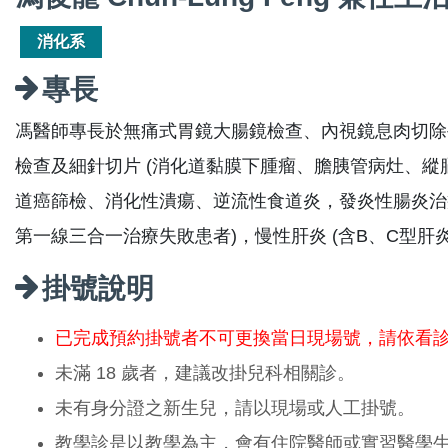
消化系
專長
馮醫師專長於無痛式胃鏡大腸鏡檢查、內視鏡息肉切除
檢查及細針切片 (消化道黏膜下腫瘤、膽胰管病灶、縱
道癌篩檢、消化性潰瘍、逆流性食道炎，發炎性腸炎治療
第一線三合一治療失敗患者)，慢性肝炎 (含B、C型肝
掛號說明
已完成預約掛號者不可更換當日現場號，請依看
未滿 18 歲者，建議改掛兒科相關診。
未有身分證之新生兒，請以現場或人工掛號。
教學診是以教學為主，會有住院醫師或實習醫學