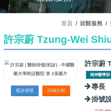
首頁
/
就醫服務
/
許宗蔚 Tzung-Wei Sh
許宗蔚 T
精神醫學部
專長
複診掛號
詳細介紹
掛號