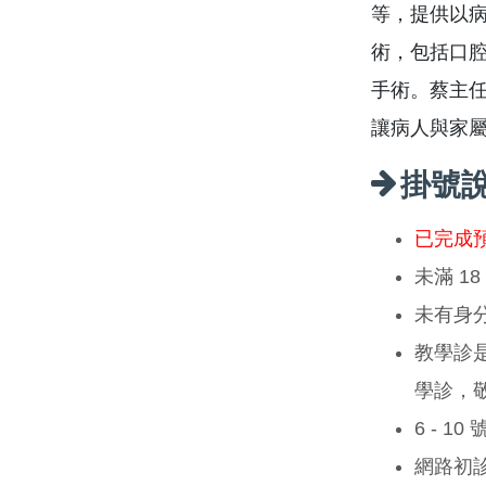
等，提供以
術，包括口
手術。蔡主
讓病人與家
掛號
已完成
未滿 1
未有身
教學診
學診，
6 - 1
網路初