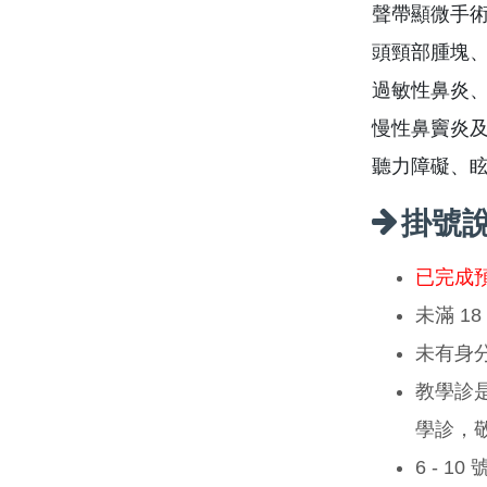
聲帶顯微手
頭頸部腫塊
過敏性鼻炎
慢性鼻竇炎
聽力障礙、
掛號
已完成
未滿 1
未有身
教學診
學診，
6 - 1