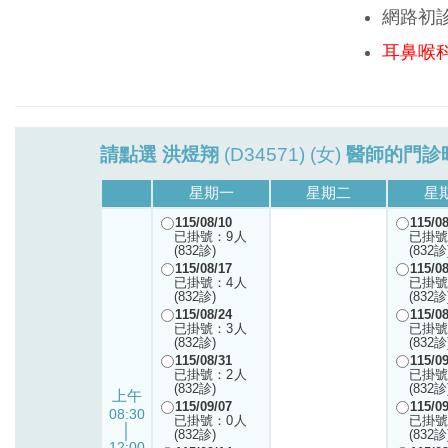
網路初
耳鼻喉