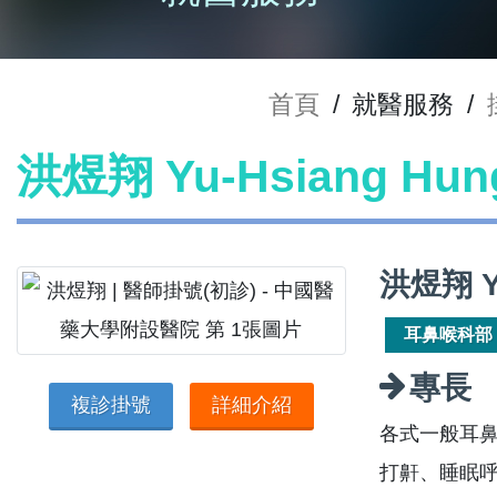
首頁
/
就醫服務
/
洪煜翔 Yu-Hsiang H
洪煜翔 Y
耳鼻喉科部
專長
複診掛號
詳細介紹
各式一般耳
打鼾、睡眠