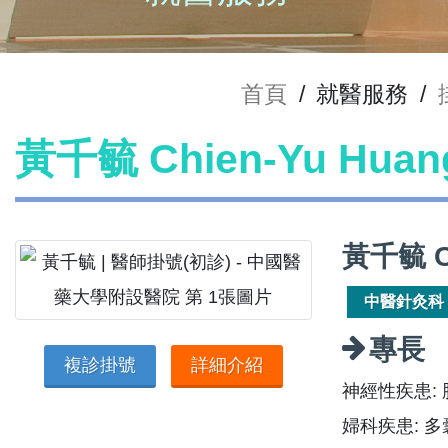
首頁
/
就醫服務
/
黃千毓 Chien-Yu Hu
黃千毓 C
中醫針灸科
專長
複診掛號
詳細介紹
神經性疾患:
婦科疾患: 