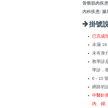
骨骼肌肉疾
內科疾患: 
掛號
已完成
未滿 1
未有身
教學診
學診，
6 - 1
網路初
中醫針
內、婦