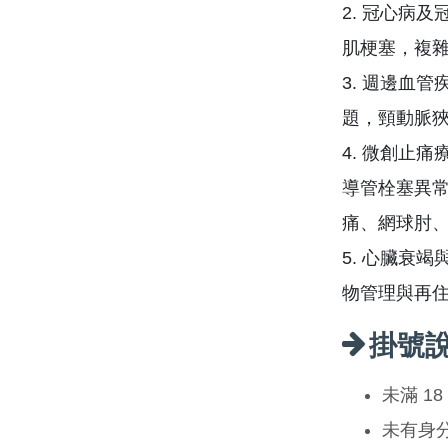
2. 冠心病
肌梗塞，複
3. 週邊血
題，頸動脈
4. 微創止痛療法（
導管栓塞異
痛、網球肘
5. 心臟衰
物管理與再
掛號
未滿 1
未有身