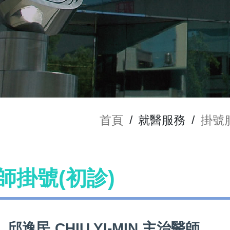
首頁
/
就醫服務
/
掛號
 醫師掛號(初診)
邱逸民 CHIU YI-MIN 主治醫師