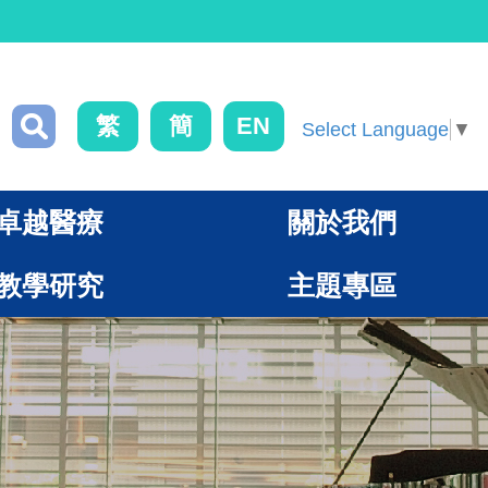
繁
簡
EN
Select Language
▼
卓越醫療
關於我們
教學研究
主題專區