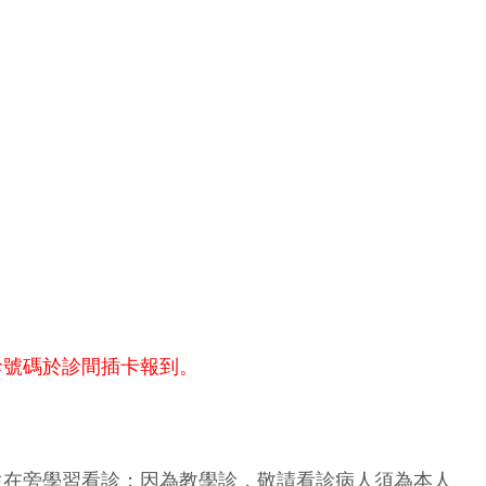
診號碼於診間插卡報到。
生在旁學習看診；因為教學診，敬請看診病人須為本人