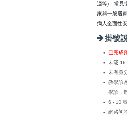
適等)、常見
家與一般居
病人全面性
掛號
已完成
未滿 1
未有身
教學診
學診，
6 - 1
網路初