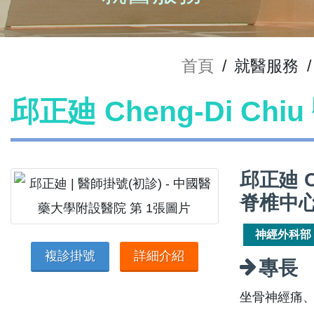
首頁
/
就醫服務
/
邱正廸 Cheng-Di Ch
邱正廸 C
脊椎中
神經外科部
複診掛號
詳細介紹
專長
坐骨神經痛