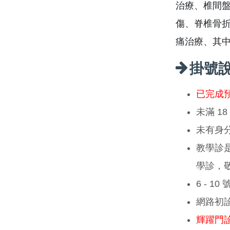
治療、椎間
傷、脊椎骨
痛治療、其
掛號
已完成
未滿 1
未有身
教學診
學診，
6 - 1
網路初
輝躍門