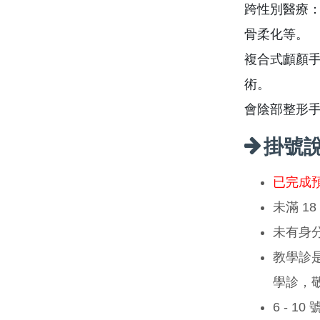
跨性別醫療：
骨柔化等。
複合式顱顏手
術。
會陰部整形
掛號
已完成
未滿 1
未有身
教學診
學診，
6 - 1