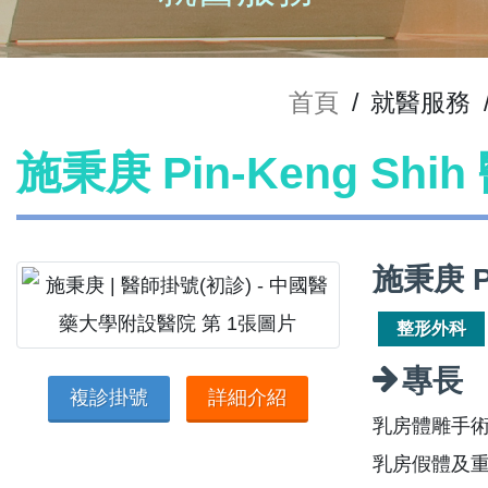
首頁
/
就醫服務
施秉庚 Pin-Keng Shi
施秉庚 P
整形外科
專長
複診掛號
詳細介紹
乳房體雕手
乳房假體及