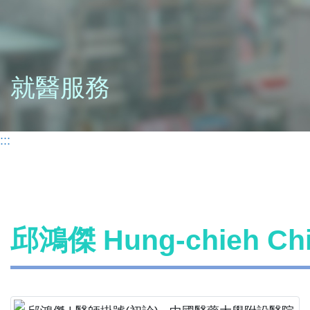
就醫服務
:::
邱鴻傑 Hung-chieh C