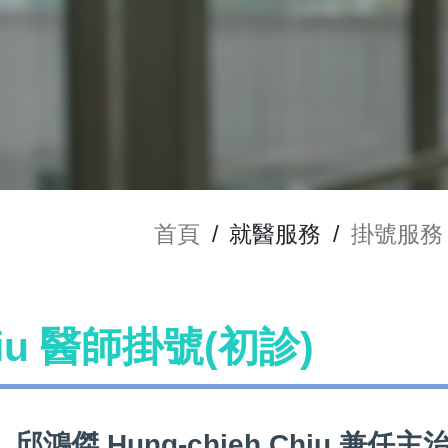
首頁
/
就醫服務
/
掛號服務
hiu 醫師掛號(初診)
邱鴻傑 Hung-chieh Chiu 兼任