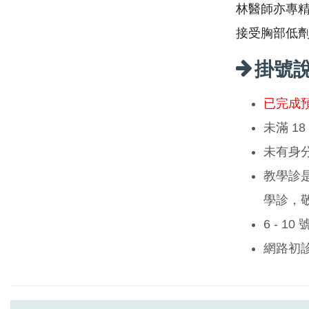
林醫師亦專
接受胸部低
掛號
已完成
未滿 1
未有身
教學診
學診，
6 - 1
網路初