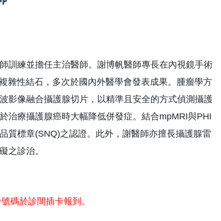
師訓練並擔任主治醫師。謝博帆醫師專長在內視鏡手術
理複雜性結石，多次於國內外醫學會發表成果。腫瘤學方
波影像融合攝護腺切片，以精準且安全的方式偵測攝護
治療攝護腺癌時大幅降低併發症。結合mpMRI與PHI
質標章(SNQ)之認證。此外，謝醫師亦擅長攝護腺雷
礙之診治。
診號碼於診間插卡報到。