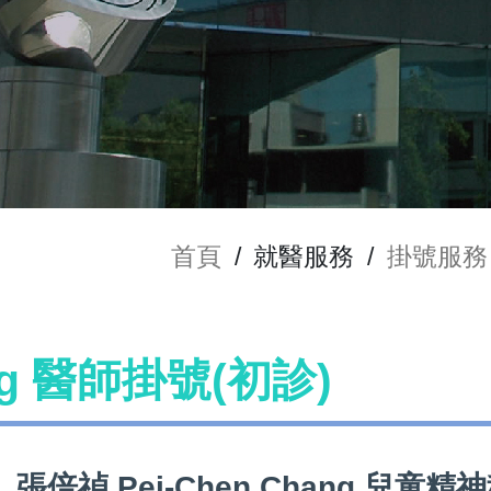
首頁
/
就醫服務
/
掛號服務
ang 醫師掛號(初診)
張倍禎 Pei-Chen Chang 兒童