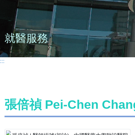
就醫服務
:::
張倍禎 Pei-Chen Ch