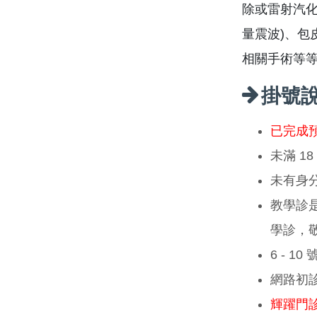
除或雷射汽化
量震波)、包
相關手術等
掛號
已完成
未滿 1
未有身
教學診
學診，
6 - 1
網路初
輝躍門