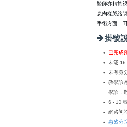
醫師亦精於
息肉樣脈絡
手術方面，
掛號
已完成
未滿 1
未有身
教學診
學診，
6 - 1
網路初
惠盛分