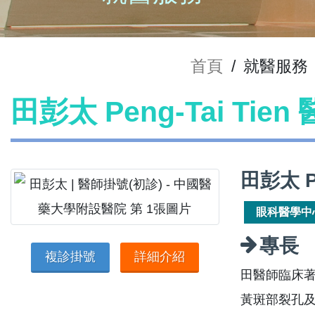
首頁
/
就醫服務
田彭太 Peng-Tai Tie
田彭太 P
眼科醫學中
專長
複診掛號
詳細介紹
田醫師臨床
黃斑部裂孔