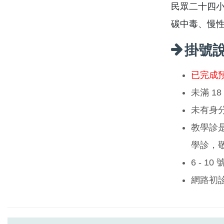
民眾二十四
碳中毒、慢
掛號
已完成
未滿 1
未有身
教學診
學診，
6 - 1
網路初