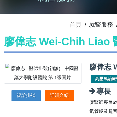
首頁
/
就醫服務
廖偉志 Wei-Chih Lia
廖偉志 W
高壓氧治療
專長
複診掛號
詳細介紹
廖醫師專長
氣管鏡及超