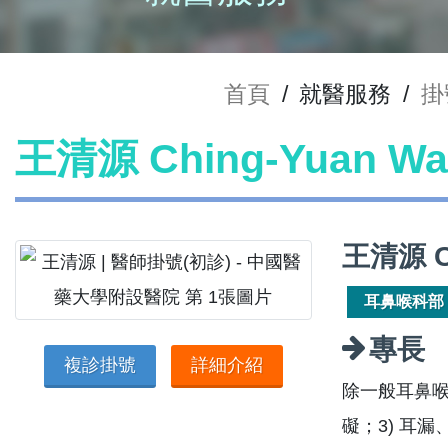
首頁
/
就醫服務
/
掛
王清源 Ching-Yuan 
王清源 C
耳鼻喉科部
專長
複診掛號
詳細介紹
除一般耳鼻喉
礙；3) 耳