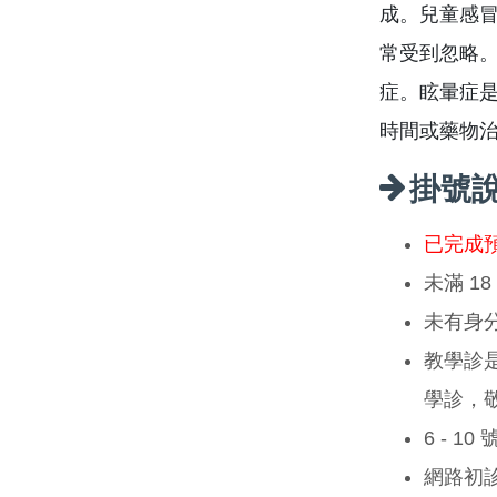
成。兒童感
常受到忽略
症。眩暈症是
時間或藥物
掛號
已完成
未滿 1
未有身
教學診
學診，
6 - 1
網路初