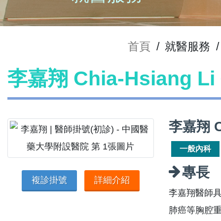
首頁
/
就醫服務
/
李嘉翔 Chia-Hsiang 
李嘉翔 C
一般內科
專長
複診掛號
詳細介紹
李嘉翔醫師
肺癌等胸腔