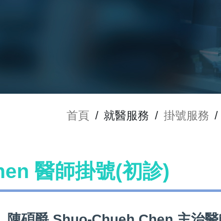
首頁
/
就醫服務
/
掛號服務
/
Chen 醫師掛號(初診)
陳碩爵 Shuo-Chueh Chen 主治