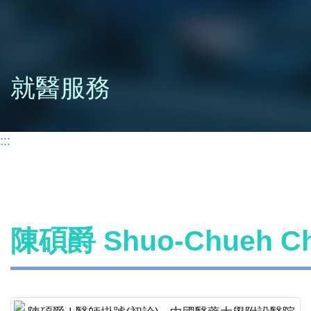
就醫服務
:::
陳碩爵 Shuo-Chueh 