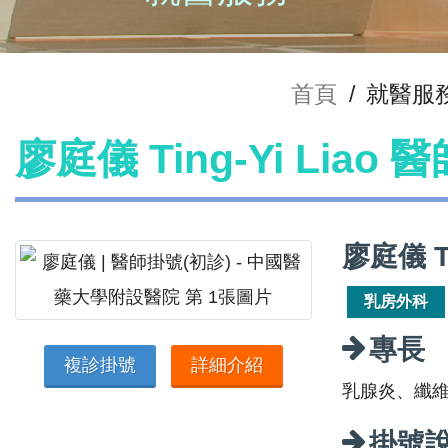
首頁
/
就醫服
廖庭儀 Ting-Yi Liao
廖庭儀 T
乳房外科
專長
複診掛號
詳細介紹
乳腺炎、纖
掛號