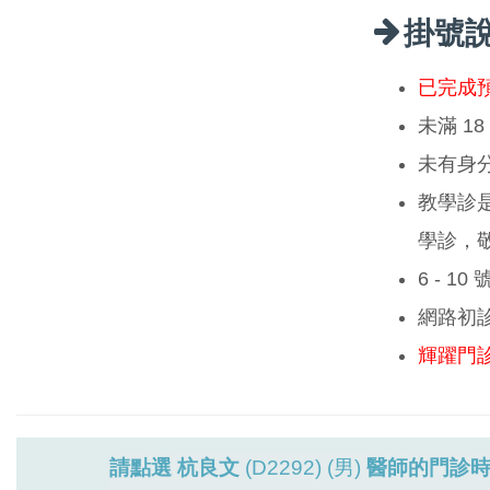
掛號
已完成
未滿 1
未有身
教學診
學診，
6 - 1
網路初
輝躍門