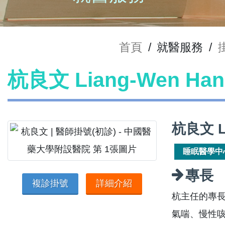
首頁
/
就醫服務
/
杭良文 Liang-Wen H
杭良文 L
睡眠醫學中
專長
複診掛號
詳細介紹
杭主任的專
氣喘、慢性