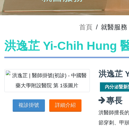
首頁
/
就醫服務
洪逸芷 Yi-Chih Hung
洪逸芷 Y
內分泌暨新
專長
複診掛號
詳細介紹
洪醫師擅長的
節穿刺、甲狀腺