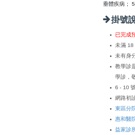
垂體疾病； 
掛號
已完成
未滿 1
未有身
教學診
學診，
6 - 1
網路初
東區分
惠和醫
益家診