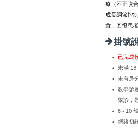
療（不正咬
成長調節控
置，回復患
掛號
已完成
未滿 1
未有身
教學診
學診，
6 - 1
網路初