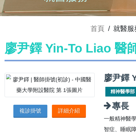
首頁
/
就醫服
廖尹鐸 Yin-To Liao 
廖尹鐸 Y
精神醫學部
專長
複診掛號
詳細介紹
一般精神醫
智症、睡眠