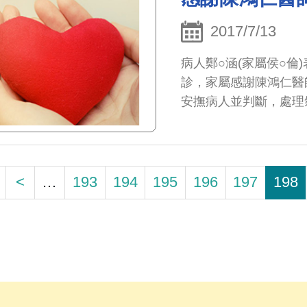
輕痛苦，一併致謝。
2017/7/13
病人鄭○涵(家屬侯○倫)
診，家屬感謝陳鴻仁醫
安撫病人並判斷，處理
導，謝謝！
<
…
193
194
195
196
197
198