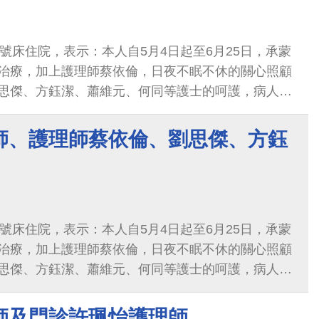
號床住院，表示：本人自5月4日起至6月25日，承蒙
治療，加上護理師蔡依倫，日夜不眠不休的關心照顧
思傑、方鈺潔、蕭維元、何同等護士的呵護，病人由
萬分的謝意、感恩，請上級給予適當的嘉勉，能使我
燕凱的照顧，銘感吾內。陳櫻儒換藥體貼，使病人減
師、護理師蔡依倫、劉思傑、方鈺
號床住院，表示：本人自5月4日起至6月25日，承蒙
治療，加上護理師蔡依倫，日夜不眠不休的關心照顧
思傑、方鈺潔、蕭維元、何同等護士的呵護，病人由
萬分的謝意、感恩，請上級給予適當的嘉勉，能使我
燕凱的照顧，銘感吾內。陳櫻儒換藥體貼，使病人減
師及門診許珮怡護理師