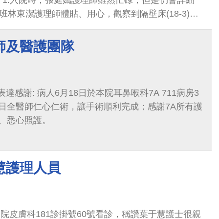
 1.入院時，張庭嫣護理師雖然忙碌，但是仍會詳細
夜班林東潔護理師體貼、用心，觀察到隔壁床(18-3)的
但林護理師仍詳細解說，給予安撫(很棒！)。 3.王
理師雖然忙碌，但是說話有耐心、笑容滿面。 4.劉佩
師及醫護團隊
，會配合作息，執行治療，且善於溝通。 5.張瑜姍護
心。 6.陳安琪主任用心，對待家屬、病童親切。
表達感謝: 病人6月18日於本院耳鼻喉科7A 711病房3
日全醫師仁心仁術，讓手術順利完成；感謝7A所有護
、悉心照護。
慧護理人員
本院皮膚科181診掛號60號看診，稱讚葉于慧護士很親