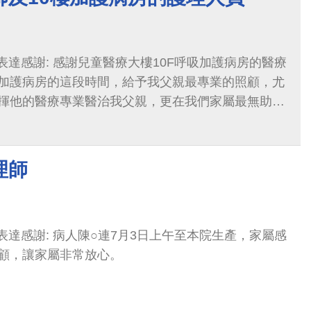
)表達感謝: 感謝兒童醫療大樓10F呼吸加護病房的醫療
加護病房的這段時間，給予我父親最專業的照顧，尤
揮他的醫療專業醫治我父親，更在我們家屬最無助的
而照顧我爸爸的幾位護理師更是辛苦，感謝她們的細
在以上醫護人員的用心照顧之下，病情也一天比一天
，我們家屬真的很感謝陳醫師及護理人員，真心感
理師
)表達感謝: 病人陳○連7月3日上午至本院生產，家屬感
顧，讓家屬非常放心。