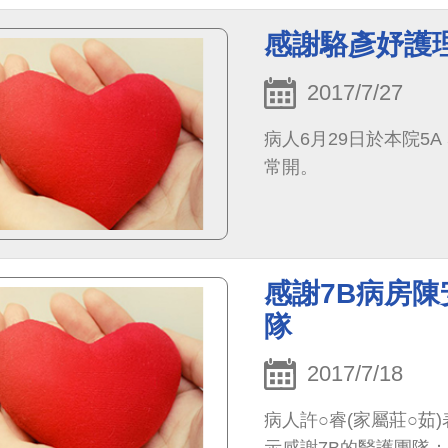
感謝駱彥妤護
2017/7/27
病人6月29日於本院5
常開。
感謝7B病房
隊
2017/7/18
病人許○睿(家屬莊○茹