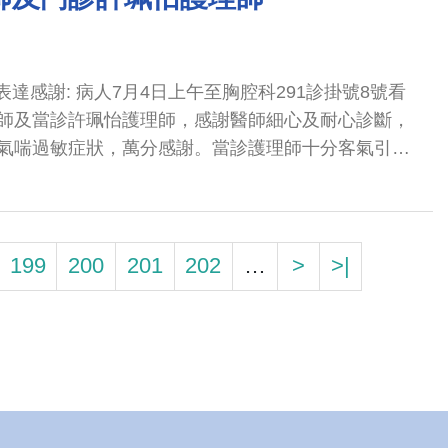
表達感謝: 病人7月4日上午至胸腔科291診掛號8號看
師及當診許珮怡護理師，感謝醫師細心及耐心診斷，
氣喘過敏症狀，萬分感謝。當診護理師十分客氣引
199
200
201
202
…
>
>|