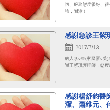
切、服務態度很好、很
強，謝謝！
感謝急診王紫
2017/7/13
病人李○東(家屬廖○美
謝王紫琪護理師，態度
感謝楊舒鈞醫
潔、蕭維元、