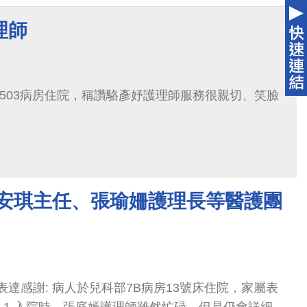
理師
A 503病房住院，稱讚駱彥妤護理師服務很親切、笑臉
陳安琪主任、張瑜姍護理長等醫護團
)表達感謝: 病人於兒科部7B病房13號床住院，家屬表