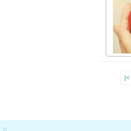
|<
:::