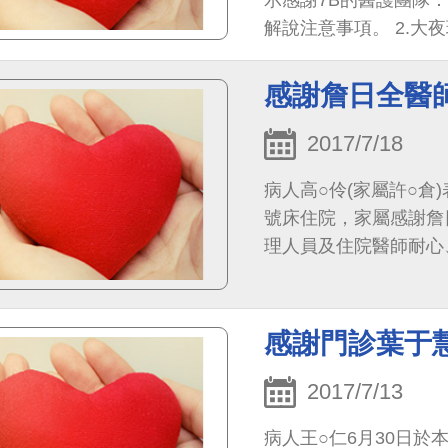
示感謝7B的醫護團隊：
解說注意事項。 2.大
家屬口氣急、情緒不穩，
思涵、張婕、溫亭旖護
感謝詹日全醫
芳護理師體貼病童休息
理長親切，讓人覺得安
2017/7/18
病人高○伶(家屬許○倉)
號床住院，家屬感謝詹
理人員及住院醫師耐心
感謝門診葉于
2017/7/13
病人王○仁6月30日於