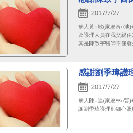
2017/7/27
病人黃○敏(家屬黃○池
及護理人員在我父親住
其是陳致宇醫師不僅發
時候給了很大的心安，
心及耐心。而我爸爸也
穩定，一天比一天恢復
感謝劉季瑋護
恩！
2017/7/27
病人陳○連(家屬林○賢
謝劉季瑋護理師細心照