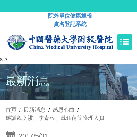
院外單位健康通報
實名登記系統
s
>
最新消息
首頁
/
最新消息
/
感恩心曲
/
感謝魏文祺、李青容、戴鈺蒨等護理人員
2017/5/31