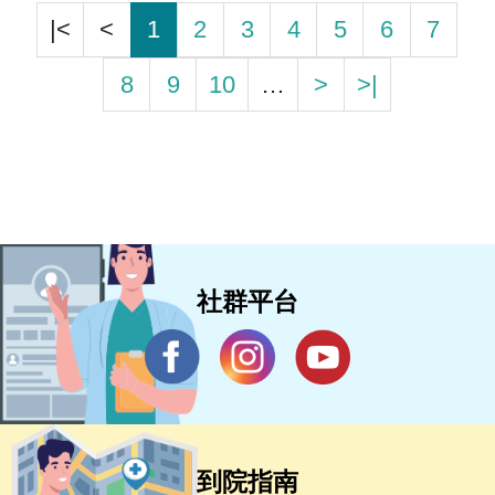
|<
<
1
2
3
4
5
6
7
8
9
10
…
>
>|
社群平台
到院指南