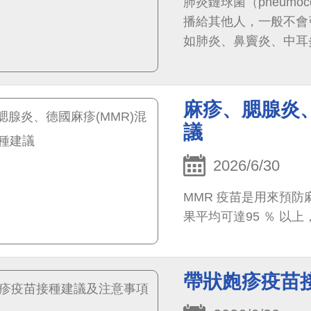
肺炎鏈球菌（pneum
播給其他人，一般不會
如肺炎、鼻竇炎、中耳
性肺炎。
麻疹、腮腺炎、
議
2026/6/30
MMR 疫苗是用來預
果平均可達95 ％ 
帶狀皰疹疫苗