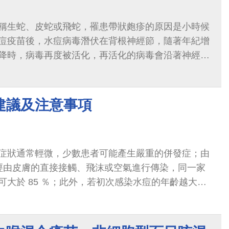
稱生蛇、皮蛇或飛蛇，罹患帶狀皰疹的原因是小時候
痘疫苗後，水痘病毒潛伏在背根神經節，隨著年紀增
降時，病毒再度被活化，再活化的病毒會沿著神經節
膚表面，使皮膚出現紅疹和水泡，合併神經節發炎，
膚病灶及神經痛。
建議及注意事項
症狀通常輕微，少數患者可能產生嚴重的併發症；由
經由皮膚的直接接觸、飛沫或空氣進行傳染，同一家
可大於 85 ％；此外，若初次感染水痘的年齡越大，
於未得過水痘的成年人或老人，水痘的預防顯得更加