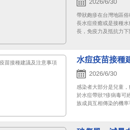
2026/6/30
帶狀皰疹在台灣地區俗
長水痘痊癒或是接種水
長，免疫力及抵抗力下
所支配的神經擴散至皮
引發厲害的帶狀疱疹皮
水痘疫苗接種
2026/6/30
感染者大部分是兒童，
於水痘帶狀?疹病毒可
族成員互相傳染的機率
症狀也越嚴重，因此對
重要。