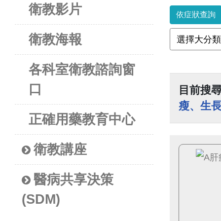
衛教影片
依症狀查詢
衛教海報
各科室衛教諮詢窗
口
目前搜
瘦、生
正確用藥教育中心
衛教講座
醫病共享決策
(SDM)