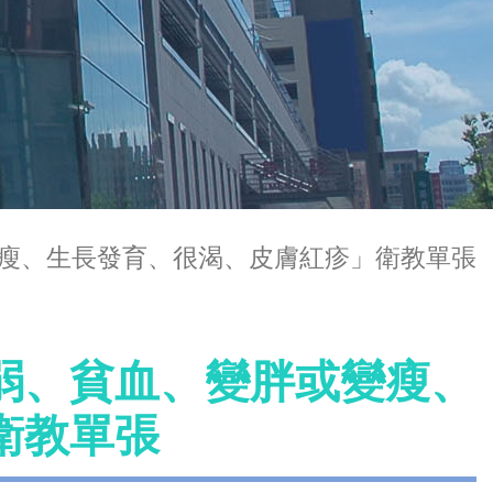
瘦、生長發育、很渴、皮膚紅疹」衛教單張
弱、貧血、變胖或變瘦、
衛教單張