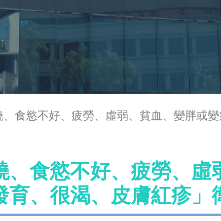
燒、食慾不好、疲勞、虛弱、貧血、變胖或變
燒、食慾不好、疲勞、虛
發育、很渴、皮膚紅疹」