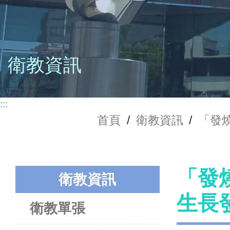
衛教資訊
:::
首頁
/
衛教資訊
/
「發
「發
衛教資訊
生長
衛教單張