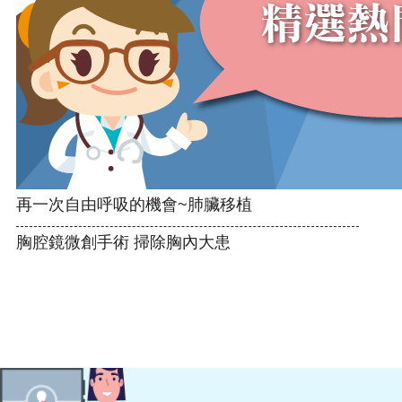
再一次自由呼吸的機會~肺臟移植
胸腔鏡微創手術 掃除胸內大患