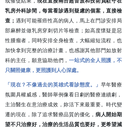
或催促結果，
現在直接兩台超音波和技術員駐守在
乳房外科診間，每當看診遇到疑慮的個案，直接檢
查；
遇到可能罹癌性高的病人，馬上在門診安排局
部麻醉並做乳房穿刺切片等檢查；如高度懷疑是惡
性腫瘤者，同時安排全身檢查，大幅縮短流程，也
加快拿到完整的治療計畫，也感謝其他部門如放射
科的主任，願意協助他們，
一站式的全人照護，不
只關照健康，更照護到人心深處。
「現在？不像過去的英雄式看診態度。」
早年醫療
氛圍具權威感，醫師舉例像看日劇的醫療連續劇，
主治醫生在意治療成效，妳活下來最重要。時代變
遷的現在，除了追求醫療品質的優化，
病人開始期
望不只治療好，治療的生活品質也要好，更希望減