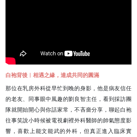
白袍背後︱相遇之緣，達成共同的圓滿
那位在乳房外科從早忙到晚的身影，他是病友信任
的老友、同事眼中風趣的劉良智主任，看到採訪團
隊就開始開心與你話家常，不吝嗇分享，聊起白袍
往事笑說小時候被電視劇裡外科醫師的帥氣態度影
響，喜歡上能文能武的外科，但真正進入臨床實