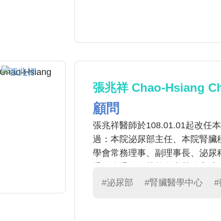
安全監控系統，期待能為台灣末
張兆祥 Chao-Hsiang C
顧問
張兆祥醫師於108.01.01起
過：本院泌尿部主任、本院腎臟
學會常務理事、副理事長、泌尿
委員會委員。其於台中榮總完成
仁愛醫院泌尿科主任，之後被延
#泌尿部
#腎臟醫學中心