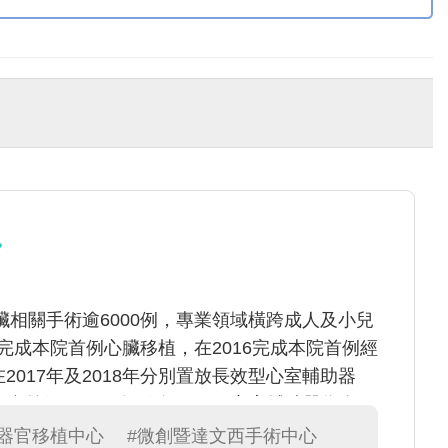
相關手術逾6000例，專業領域橫跨成人及小兒
年完成本院首例心臟移植，在2016完成本院首例經
在2017年及2018年分別置放長效型心室輔助器
，皆是全台首例；2023年引進Impella心室輔助器為全國
環境，李醫師不斷追求創新及進步，期望造福更
#器官移植中心
#微創暨達文西手術中心