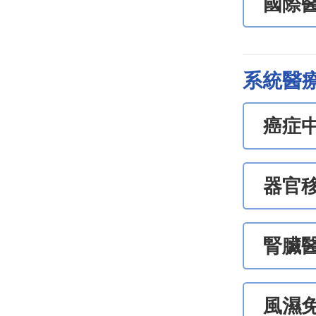
國際
系統醫
癌症
器官
腎臟
風濕