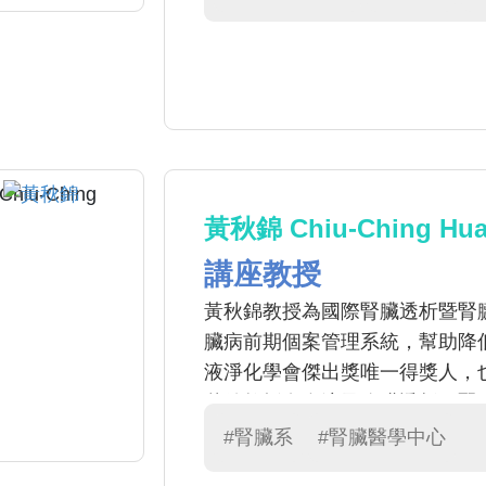
多病患。另外，他也專精於複雜
血管轉位、單心室循環等等。李
術技術及用心的臨床照護，才能
這樣的態度，盡心盡力治療每一
黃秋錦 Chiu-Ching Hu
講座教授
黃秋錦教授為國際腎臟透析暨腎
臟病前期個案管理系統，幫助降低
液淨化學會傑出獎唯一得獎人，
秋錦教授在血液及腹膜透析、腎
際知名的腎臟專家。黃教授帶領
#腎臟系
#腎臟醫學中心
健康品質。她也是全國第一位推