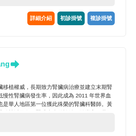
性先天性心臟病手術治療，如法洛氏四合症、大
醫師認為，唯有正確的醫療決策、謹慎細膩的手
詳細介紹
初診掛號
複診掛號
給病人最好的術後生活品質，李醫師也是秉持著
個病人。
ang
臟移植權威，長期致力腎臟病治療並建立末期腎
慢性腎臟病發生率，因此成為 2011 年世界血
也是華人地區第一位獲此殊榮的腎臟科醫師。黃
臟移植以及各種腎臟疾病的診治經驗豐富，是國
之腎臟醫學中心，改善了無數末期腎臟病患者的
動居家血液透析的先驅，並致力於建立居家透析