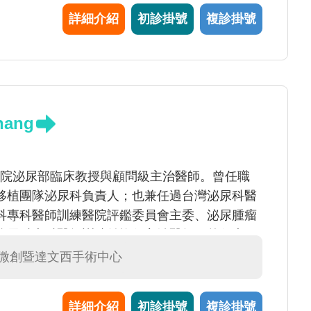
期腎病病人提供頂級血液透析治療。
詳細介紹
初診掛號
複診掛號
hang
改任本院泌尿部臨床教授與顧問級主治醫師。曾任職
移植團隊泌尿科負責人；也兼任過台灣泌尿科醫
科專科醫師訓練醫院評鑑委員會主委、泌尿腫瘤
泌尿科專科醫師訓練並擔任主治醫師，曾任大里
攬回母校附醫服務。
#微創暨達文西手術中心
詳細介紹
初診掛號
複診掛號