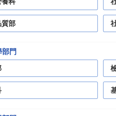
營養科
品質部
學部門
部
科