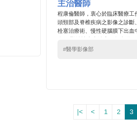
主治醫師
程康倫醫師，衷心於臨床醫療工
頭頸部及脊椎疾病之影像之診斷
栓塞治療術、慢性硬腦膜下出血
進修 難治性疼痛治療，包含微細
治療
#醫學影像部
|<
<
1
2
3