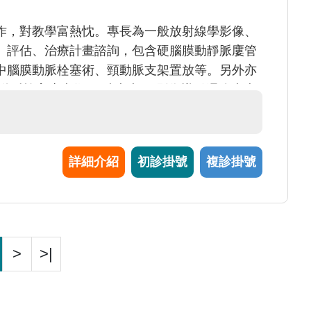
作，對教學富熱忱。專長為一般放射線學影像、
、評估、治療計畫諮詢，包含硬腦膜動靜脈廔管
中腦膜動脈栓塞術、頸動脈支架置放等。另外亦
動脈栓塞止痛術(四肢疼痛)、影像導引週邊疼痛
詳細介紹
初診掛號
複診掛號
>
>|