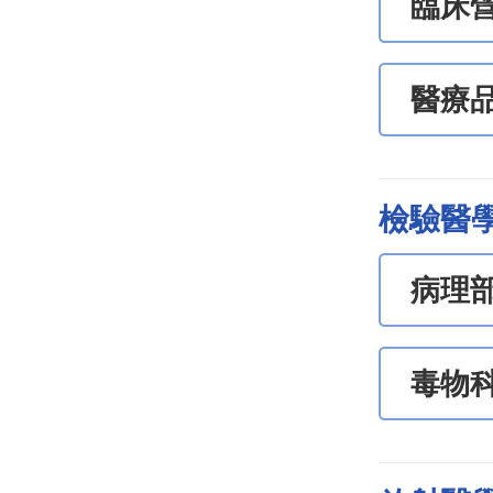
臨床
醫療
檢驗醫
病理
毒物