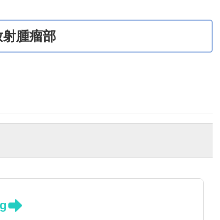
放射腫瘤部
g