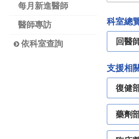
每月新進醫師
科室總
醫師專訪
回醫
依科室查詢
支援相
復健
藥劑