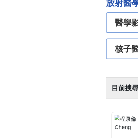
放射醫
醫學
核子
目前搜