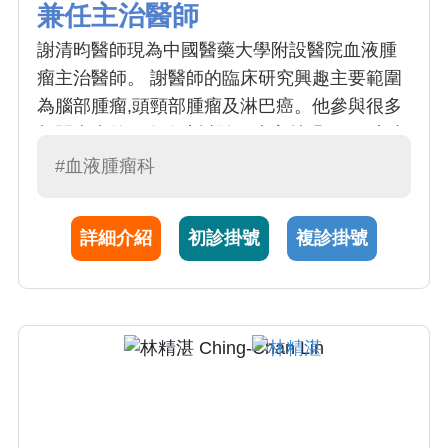
兼任主治醫師
謝清昀醫師現為中國醫藥大學附設醫院血液腫
瘤主治醫師。 謝醫師的臨床研究興趣主要範圍
為腦部腫瘤,頭頸部腫瘤及淋巴癌。他參與很多
相關疾病的國際臨床試驗，也主持過2個研究者
發起的臨床試驗。謝醫師對藥物的早期臨床試
#血液腫瘤科
驗非常積極，在2014-2022年中參與了15件癌
症藥物臨床試驗。也參與2件腫瘤內藥物注射的
詳細介紹
初診掛號
複診掛號
第一期臨床試驗。