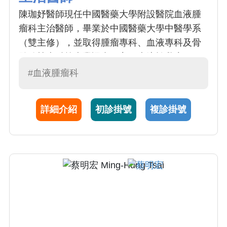
陳珈妤醫師現任中國醫藥大學附設醫院血液腫
瘤科主治醫師，畢業於中國醫藥大學中醫學系
（雙主修），並取得腫瘤專科、血液專科及骨
髓移植專科等專業證書。主要專注於乳癌、頭
頸癌及血液相關疾病的診療，同時積極參與乳
#血液腫瘤科
癌、頭頸癌、淋巴癌及造血幹細胞移植的多專
科團隊合作。她秉持以病人為中心的理念，致
詳細介紹
初診掛號
複診掛號
力於提供高品質的醫療服務，並持續參與各項
臨床研究，不斷精進醫療技術與品質，為病患
帶來更完善的照護。