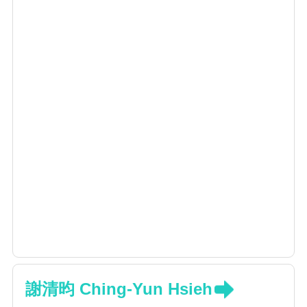
謝清昀 Ching-Yun Hsieh