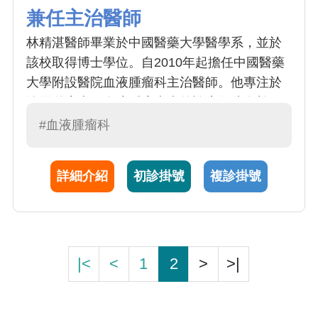
兼任主治醫師
林精湛醫師畢業於中國醫藥大學醫學系，並於
該校取得博士學位。自2010年起擔任中國醫藥
大學附設醫院血液腫瘤科主治醫師。他專注於
泌尿道癌症、血液腫瘤疾病的診療及造血幹細
胞移植，同時也是台灣內科醫學會、中華民國
#血液腫瘤科
血液病學會、腫瘤醫學會及造血幹細胞移植學
會的會員。
詳細介紹
初診掛號
複診掛號
|<
<
1
2
>
>|