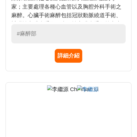
家；主要處理各種心血管以及胸腔外科手術之
麻醉。心臟手術麻醉包括冠狀動脈繞道手術、
瓣膜性心臟病手術、先天性心臟病手術等之麻
醉。胸腔手術麻醉則包括了胸腔腫瘤手術、食
#麻醉部
道疾病手術等之麻醉。陳醫師在心臟胸腔麻醉
未來工作強調：改善病人運送過程之安全與照
詳細介紹
護之整體性、提昇體外心肺循環之臨床工作品
質、 加強與加護病房之合作、全方位提升醫療
品質