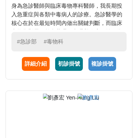
身為急診醫師與臨床毒物專科醫師，我長期投
入急重症與各類中毒病人的診療。急診醫學的
核心在於在最短時間內做出關鍵判斷，而臨床
毒物學則需要整合藥理、毒理與臨床經驗，為
患者提供精準且即時的治療。 在臨床工作之
#急診部
#毒物科
外，我亦致力於毒物學研究與醫學教育，希望
透過研究提升中毒治療的科學證據，並培養更
詳細介紹
初診掛號
複診掛號
多具備毒物專長的醫師，讓患者在面對突發中
毒或危急情況時，都能獲得最專業且即時的醫
療照護。