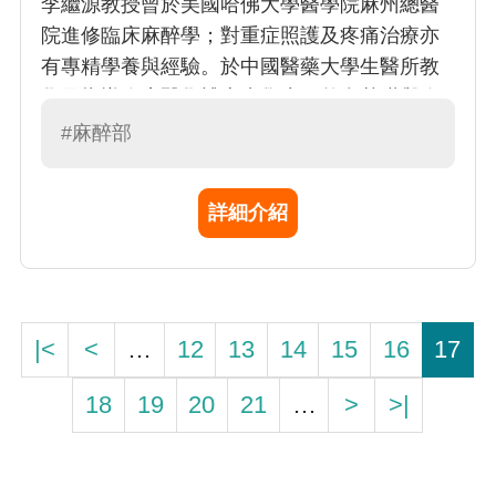
李繼源教授曾於美國哈佛大學醫學院麻州總醫
院進修臨床麻醉學；對重症照護及疼痛治療亦
有專精學養與經驗。於中國醫藥大學生醫所教
學及指導臨床醫學博士班學生，整合基礎與臨
床轉譯醫學研究，對腎臟及心血管疾病之細胞
#麻醉部
及分子致病機制有深入的創新探討。
詳細介紹
|<
<
…
12
13
14
15
16
17
18
19
20
21
…
>
>|