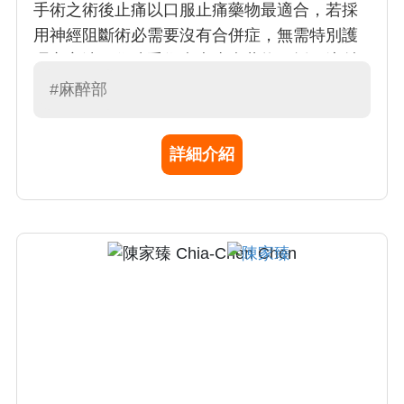
手術之術後止痛以口服止痛藥物最適合，若採
用神經阻斷術必需要沒有合併症，無需特別護
理之方法。住院手術病患止痛藥物可採用注射
法給予 。 鄭醫師在 1) 本院婦科﹑產科﹑小兒
#麻醉部
心臟外科麻醉專業業務；2) 支援其他麻醉次專
業分科新生兒麻醉作業；3) 支援本院小兒急救
詳細介紹
﹑小兒部相關業務及重症醫療作業等都有豐富
的經驗