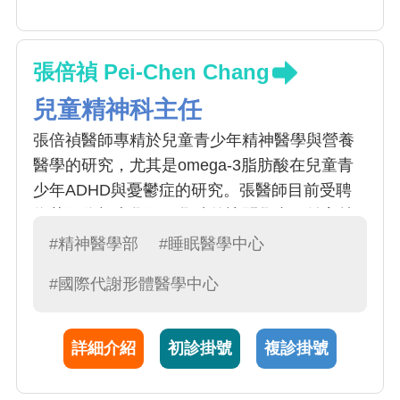
張倍禎 Pei-Chen Chang
兒童精神科主任
張倍禎醫師專精於兒童青少年精神醫學與營養
醫學的研究，尤其是omega-3脂肪酸在兒童青
少年ADHD與憂鬱症的研究。張醫師目前受聘
為英國倫敦大學國王學院的訪問學者，並主持
多項跨國研究和獲得多年國科會計畫的支持。
#精神醫學部
#睡眠醫學中心
張醫師的專長為注意力不足過動症，飲食疾
#國際代謝形體醫學中心
患，自閉症，兒童青少年憂鬱症。張醫師的臨
床與研究表現獲得國內外的研究肯定: 國際兒童
青少年精神醫學會 (IACAPAP)DJCP & HRRS
詳細介紹
初診掛號
複診掛號
研究獎，世界精神醫學會(WPA)年輕精神科醫
師研究獎，世界生物醫精神醫學會聯盟