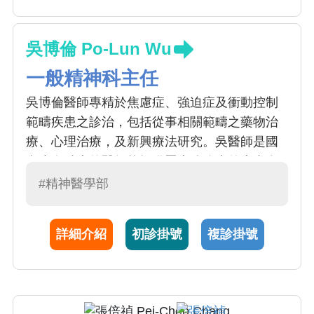
吳博倫 Po-Lun Wu
一般精神科主任
吳博倫醫師專精於焦慮症、強迫症及衝動控制
範疇疾患之診治，包括從事相關範疇之藥物治
療、心理治療，及新興療法研究。吳醫師是國
內少有精專的醫師能提供罹患強迫症的患者多
面向評估及服務，以及對難治型強迫症進行研
#精神醫學部
究性治療。吳醫師亦投入照會精神醫學之服
務、教學，及訓練；包括腫瘤心理學、器官移
詳細介紹
初診掛號
複診掛號
植、兒童罕見疾病及自殺防治等之評估服務。
吳醫師亦提供對精神官能症患者可行之心理諮
商。