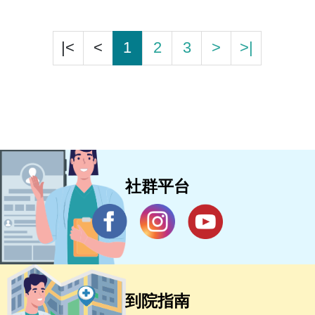
|<
<
1
2
3
>
>|
社群平台
到院指南