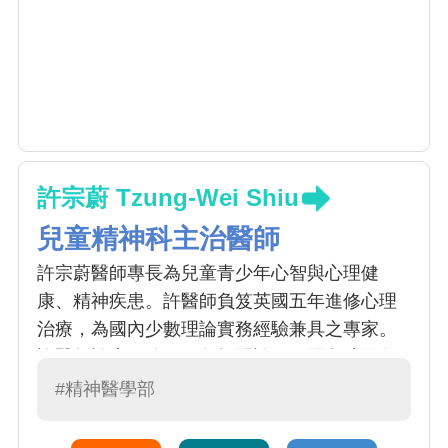
許宗蔚 Tzung-Wei Shiu
兒童精神科主治醫師
許宗蔚醫師專長為兒童青少年心智與心理健
康、精神疾患。許醫師負笈英國五年進修心理
治療，為國內少數理論實務經驗兼具之專家。
許醫師診療服務項目包括門診，日間留院及各
種治療團體，服務年齡層由學齡前及學齡兒
#精神醫學部
童，至青少年。舉凡嬰幼兒初期面臨的動作、
語言、認知或社會化發展問題（例如自閉