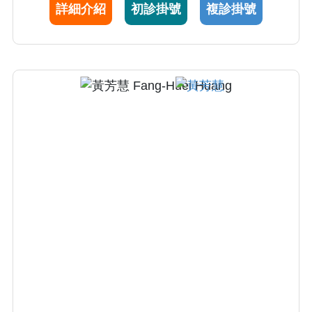
詳細介紹
初診掛號
複診掛號
症），到青少年期可能會發生的任何心理困
擾、學習困難或行為情緒障礙 （注意力不足、
過動症、睡眠障礙）。