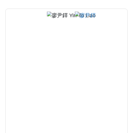
(WFSBP)年輕研究學者獎，英國精神藥理學會
(BAP)年輕臨床研究者獎，國際脂肪酸研究學會
（ISSFAL)年輕研究學者獎，台灣國科會吳大猷
先生紀念獎。