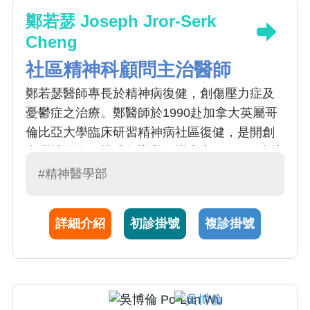
鄭若瑟 Joseph Jror-Serk
Cheng
社區精神科顧問主治醫師
鄭若瑟醫師專長於精神病復健，創傷壓力症及
憂鬱症之治療。鄭醫師於1990赴加拿大英屬哥
倫比亞大學臨床研習精神病社區復健，是開創
台灣社區復健模式領導與倡導者之一。921大地
震之後，鄭醫師在南投推動災難心理復健與自
#精神醫學部
殺防治工作，並應邀每年至日本心理創傷研究
中心之國際研習課程擔任講師多年。在擔任社
詳細介紹
初診掛號
複診掛號
會與社區精神醫學會理事長期間，鄭醫師聯合
十多個團體成立「三好聯盟」（好名、好康、
好生活），成功推動精神分裂症改名，於2014
年5月獲衛福部同意更名為「思覺失調症」，同
時倡導「康復導向」之精神醫療復健體系。近