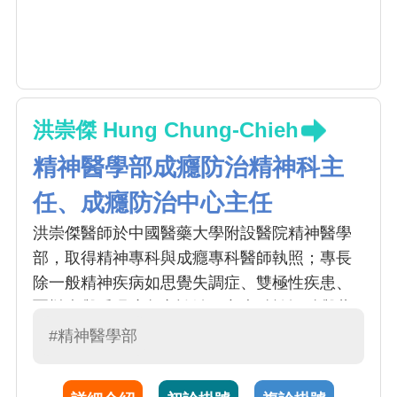
洪崇傑 Hung Chung-Chieh
精神醫學部成癮防治精神科主
任、成癮防治中心主任
洪崇傑醫師於中國醫藥大學附設醫院精神醫學
部，取得精神專科與成癮專科醫師執照；專長
除一般精神疾病如思覺失調症、雙極性疾患、
憂鬱症與睡眠障礙之診治，亦專精於酒精與藥
物使用疾患之治療，包括從事相關範疇之藥物
#精神醫學部
治療、心理治療，嶄新療法，新興與常見成癮
物質如檳榔成癮之遺傳分子轉譯機轉及相關治