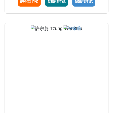
詳細介紹
初診掛號
複診掛號
療等研究。洪醫師同時是國內少數擁有醫學博
士與法學碩士學位之跨領域司法精神鑑定專
家，目前仍於中正大學法律學系博士班就讀，
擁有十多年豐富民事與刑事困難案件之司法精
神鑑定經驗。