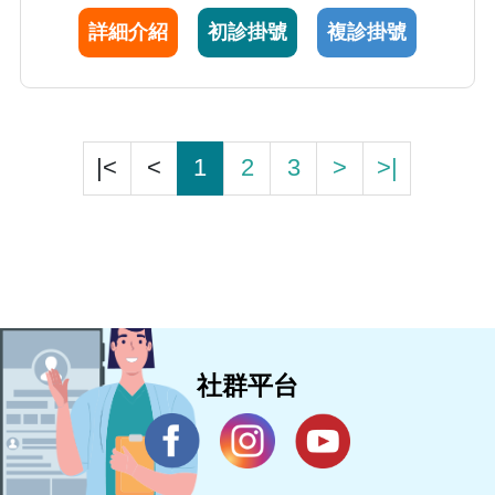
理概念，主動電話追蹤病患病情後續發展，詳
詳細介紹
初診掛號
複診掛號
加記錄，以利後續治療計畫。服務病患態度親
切，病情解釋詳細有耐心，深獲好評。
|<
<
1
2
3
>
>|
社群平台