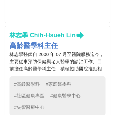
林志學 Chih-Hsueh Lin
高齡醫學科主任
林志學醫師自 2000 年 07 月至醫院服務迄今，
主要從事預防保健與老人醫學的診治工作。目
前擔任高齡醫學科主任，積極協助醫院推動相
關老年照護並開設周全性整合門診，並協助醫
院取得台灣老年醫學會之專科醫師訓練醫院;並
#高齡醫學科
#家庭醫學科
協助醫院通過國健署高齡友善醫院認證及獲得
#社區健康專區
#健康醫學中心
優良獎榮譽。林醫師並擔任台灣老年學暨老年
醫學會委員，積極參與各項老人照護相關之計
#失智醫療中心
劃與活動。