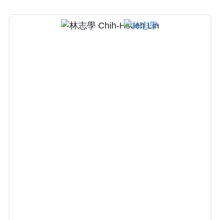
眾、特定群體或一般個人的健康，包括傳染
病、疾病、殘疾、癌症等的預防。家庭醫學則
著重全人全家的照顧，提供個人及家庭的疾病
照顧及健康管理。