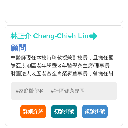
林正介 Cheng-Chieh Lin
顧問
林醫師現任本校特聘教授兼副校長，且擔任國
際亞太地區老年學暨老年醫學會主席/理事長、
財團法人老五老基金會榮譽董事長，曾擔任附
設醫院院長及醫學院院長、台灣老年學暨老年
醫學會理事長，及老五老基金會董事長。林醫
#家庭醫學科
#社區健康專區
師是家庭醫學、老年醫學、預防醫學的權威，
擅長處理老人健康問題，包括失能的防治、老
詳細介紹
初診掛號
複診掛號
年疾病的照顧，曾促成本院成立預防醫學中
心。預防醫學著重在保持、促進與維護普羅大