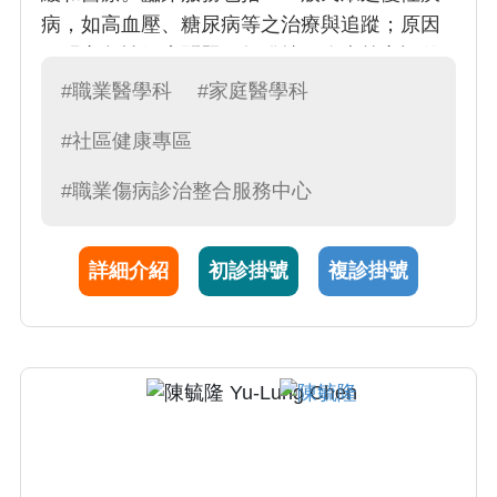
病，如高血壓、糖尿病等之治療與追蹤；原因
不明之急性健康問題：如發燒、腹痛等之評估
與處置；末期病人之緩和醫療照護與症狀控
#職業醫學科
#家庭醫學科
制；職業傷病之診斷與防治，也積極走入中部
#社區健康專區
科學工業園區參與醫師臨場健康服務。
#職業傷病診治整合服務中心
詳細介紹
初診掛號
複診掛號