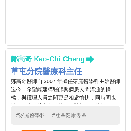
鄭高奇 Kao-Chi Cheng
草屯分院醫療科主任
鄭高奇醫師自 2007 年擔任家庭醫學科主治醫師
迄今，希望能建構醫師與病患人間溝通的橋
樑，與護理人員之間更是相處愉快，同時間也
於擔任本院草屯分院的專任醫師，之後於2014
年榮升草屯分院的醫療科主任, 對病人細心及有
#家庭醫學科
#社區健康專區
耐心，五年來看診人次已達4萬多人，是一位不
可多得的好醫師。2010 年於本校醫務管理研究