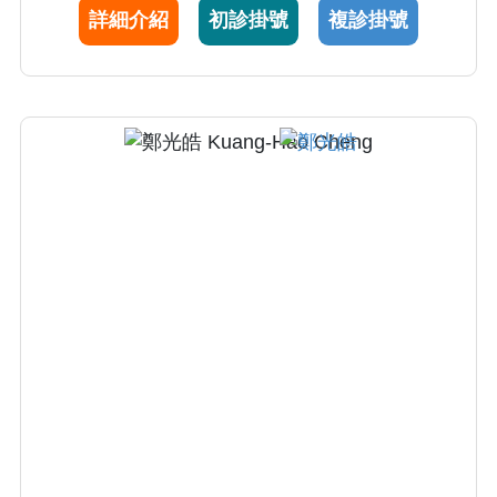
詳細介紹
初診掛號
複診掛號
所進修畢業後。更致力於預防醫學，安寧緩和
醫療，醫務管理及整合式醫療領域；工作之餘
興趣廣泛，喜歡爬山、慢跑，並注重家庭生
活。