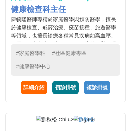
健康檢查科主任
陳毓隆醫師專精於家庭醫學與預防醫學，擅長
於健康檢查、戒菸治療、疫苗接種、旅遊醫學
等領域，也擅長診療各種常見疾病如高血壓、
糖尿病、高血脂、感冒、腸胃不適等，與不明
原因症狀的鑑別診斷。他熱中預防醫學的教學
#家庭醫學科
#社區健康專區
及服務，曾多次對一般民眾和專業人士做菸害
#健康醫學中心
防制、健康檢查和疫苗接種的專題演講。曾經
擔任本院國際醫療專責醫師，透過其家庭醫學
專長，整合患者問題及提供個人化最佳建議，
詳細介紹
初診掛號
複診掛號
屢屢獲得來自各國患者的高度評價。目前也擔
任本院健康檢查中心專責主治醫師，致力於提
供高品質的健康檢查規劃與諮詢服務。