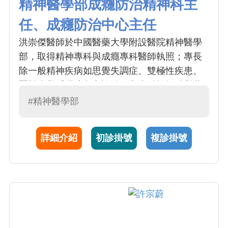
精神醫學部成癮防治精神科主
任、成癮防治中心主任
洪崇傑醫師於中國醫藥大學附設醫院精神醫學
部，取得精神專科與成癮專科醫師執照；專長
除一般精神疾病如思覺失調症、雙極性疾患、
憂鬱症與睡眠障礙之診治，亦專精於酒精與藥
物使用疾患之治療，包括從事相關範疇之藥物
#精神醫學部
治療、心理治療，嶄新療法，新興與常見成癮
物質如檳榔成癮之遺傳分子轉譯機轉及相關治
詳細介紹
初診掛號
複診掛號
療等研究。洪醫師同時是國內少數擁有醫學博
士與法學碩士學位之跨領域司法精神鑑定專
家，目前仍於中正大學法律學系博士班就讀，
擁有十多年豐富民事與刑事困難案件之司法精
神鑑定經驗。