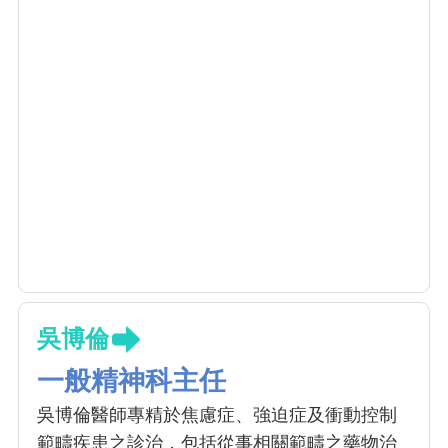
吳博倫
一般精神科主任
吳博倫醫師專精於焦慮症、強迫症及衝動控制
範疇疾患之診治，包括從事相關範疇之藥物治