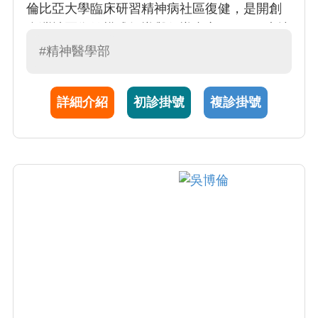
倫比亞大學臨床研習精神病社區復健，是開創
台灣社區復健模式領導與倡導者之一。921大地
震之後，鄭醫師在南投推動災難心理復健與自
#精神醫學部
殺防治工作，並應邀每年至日本心理創傷研究
中心之國際研習課程擔任講師多年。在擔任社
詳細介紹
初診掛號
複診掛號
會與社區精神醫學會理事長期間，鄭醫師聯合
十多個團體成立「三好聯盟」（好名、好康、
好生活），成功推動精神分裂症改名，於2014
年5月獲衛福部同意更名為「思覺失調症」，同
時倡導「康復導向」之精神醫療復健體系。近
年來投入善意溝通(非暴力溝通)在家庭、校園、
醫療之推廣，增進同理心以改善家庭、親子、
師生、醫病關係。