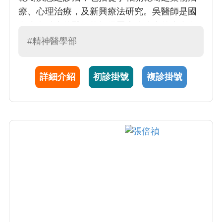
療、心理治療，及新興療法研究。吳醫師是國
內少有精專的醫師能提供罹患強迫症的患者多
面向評估及服務，以及對難治型強迫症進行研
#精神醫學部
究性治療。吳醫師亦投入照會精神醫學之服
務、教學，及訓練；包括腫瘤心理學、器官移
詳細介紹
初診掛號
複診掛號
植、兒童罕見疾病及自殺防治等之評估服務。
吳醫師亦提供對精神官能症患者可行之心理諮
商。