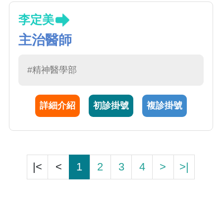
李定美
主治醫師
#精神醫學部
詳細介紹
初診掛號
複診掛號
|<
<
1
2
3
4
>
>|