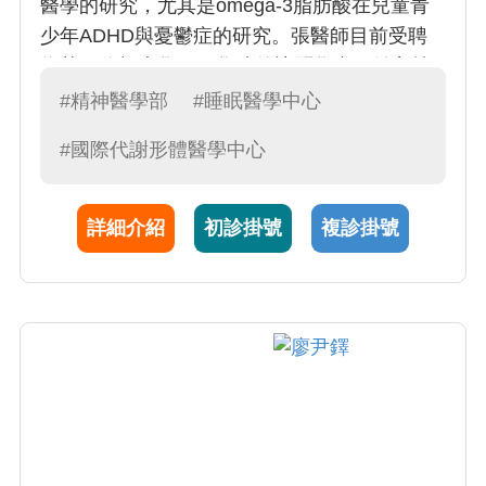
醫學的研究，尤其是omega-3脂肪酸在兒童青
少年ADHD與憂鬱症的研究。張醫師目前受聘
為英國倫敦大學國王學院的訪問學者，並主持
多項跨國研究和獲得多年國科會計畫的支持。
#精神醫學部
#睡眠醫學中心
張醫師的專長為注意力不足過動症，飲食疾
#國際代謝形體醫學中心
患，自閉症，兒童青少年憂鬱症。張醫師的臨
床與研究表現獲得國內外的研究肯定: 國際兒童
青少年精神醫學會 (IACAPAP)DJCP & HRRS
詳細介紹
初診掛號
複診掛號
研究獎，世界精神醫學會(WPA)年輕精神科醫
師研究獎，世界生物醫精神醫學會聯盟
(WFSBP)年輕研究學者獎，英國精神藥理學會
(BAP)年輕臨床研究者獎，國際脂肪酸研究學會
（ISSFAL)年輕研究學者獎，台灣國科會吳大猷
先生紀念獎。