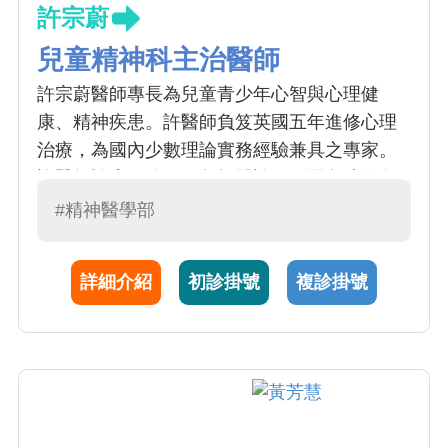
許宗蔚
兒童精神科主治醫師
許宗蔚醫師專長為兒童青少年心智與心理健
康、精神疾患。許醫師負笈英國五年進修心理
治療，為國內少數理論實務經驗兼具之專家。
許醫師診療服務項目包括門診，日間留院及各
種治療團體，服務年齡層由學齡前及學齡兒
#精神醫學部
童，至青少年。舉凡嬰幼兒初期面臨的動作、
語言、認知或社會化發展問題（例如自閉
詳細介紹
初診掛號
複診掛號
症），到青少年期可能會發生的任何心理困
擾、學習困難或行為情緒障礙 （注意力不足、
過動症、睡眠障礙）。