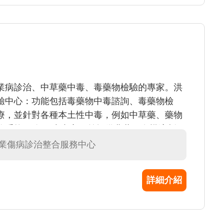
業病診治、中草藥中毒、毒藥物檢驗的專家。洪
驗中心：功能包括毒藥物中毒諮詢、毒藥物檢
療，並針對各種本土性中毒，例如中草藥、藥物
控系統網路 。本中心目前提供農藥、有機溶劑、
也將陸續開發新的毒藥物檢驗項目及開放民眾醫
職業傷病診治整合服務中心
詳細介紹