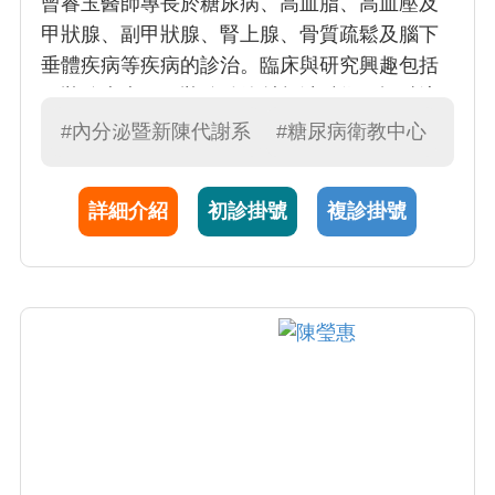
曾睿玉醫師專長於糖尿病、高血脂、高血壓及
甲狀腺、副甲狀腺、腎上腺、骨質疏鬆及腦下
垂體疾病等疾病的診治。臨床與研究興趣包括
甲狀腺疾病、甲狀腺結節射頻消融術、酒精注
射治療，曾於2024年11月到韓國Asan Medical
#內分泌暨新陳代謝系
#糖尿病衛教中心
center進修甲狀腺結節射頻消融術。
詳細介紹
初診掛號
複診掛號