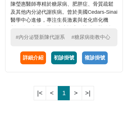
陳瑩惠醫師專精於糖尿病、肥胖症、骨質疏鬆
及其他內分泌代謝疾病。曾於美國Cedars-Sinai
醫學中心進修，專注生長激素與老化癌化機
制。她更專長甲狀腺疾病診療，熟練甲狀腺超
音波檢查，並專精微創甲狀腺消融。另她亦投
#內分泌暨新陳代謝系
#糖尿病衛教中心
入跨性別人士的內分泌治療
詳細介紹
初診掛號
複診掛號
|<
<
1
>
>|