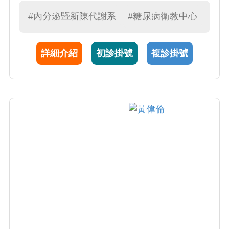
腺、腎上腺、高血脂、腦下腺、電解值不平衡
(低血鉀、低血鈉)及內分泌高血壓，王醫師是內
#內分泌暨新陳代謝系
#糖尿病衛教中心
分泌高血壓的專家，尤其擅長診治原發性高醛
固酮症。
詳細介紹
初診掛號
複診掛號