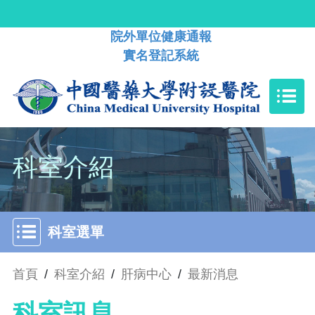
院外單位健康通報
實名登記系統
科室介紹
科室選單
首頁
/
科室介紹
/
肝病中心
/
最新消息
科室訊息