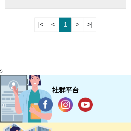
|<
<
1
>
>|
s
社群平台