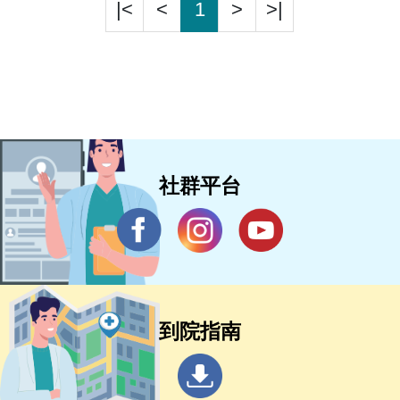
療，並致力於幹細胞與生醫材料研究。因臨床
|<
<
1
>
>|
與研究表現卓越，現為台灣整形外科醫學會理
事。
社群平台
到院指南