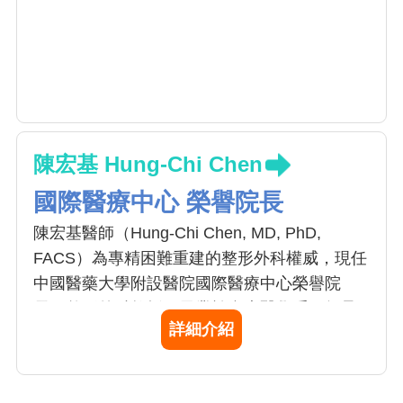
陳宏基 Hung-Chi Chen
國際醫療中心 榮譽院長
陳宏基醫師（Hung-Chi Chen, MD, PhD,
FACS）為專精困難重建的整形外科權威，現任
中國醫藥大學附設醫院國際醫療中心榮譽院
長、整形外科教授。畢業於台大醫學系，師承
詳細介紹
顱顏重建專家羅慧夫，投入顯微重建40餘年，
專長涵蓋淋巴水腫超顯微手術、自體腸道移植
食道與發聲重建等複雜手術。他曾獲高天成