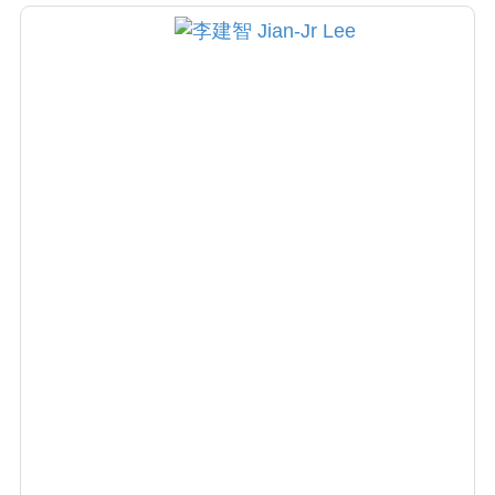
獎、國際醫療典範金獎、醫療奉獻獎等，並為
哈佛大學客座教授，培育國際顯微外科人才逾
160位，致力國際慈善醫療，享譽全球，被美國
《PRS》期刊譽為「整形外科界的巨人」。