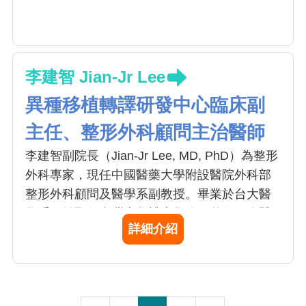
李建智 Jian-Jr Lee
異種移植轉譯研發中心臨床副
主任、整形外科顧問主治醫師
李建智副院長（Jian-Jr Lee, MD, PhD）為整形
外科專家，現任中國醫藥大學附設醫院外科部
整形外科顧問及醫學系副教授。畢業於台大醫
學系，並取得台灣大學博士學位，曾任國泰醫
詳細介紹
院燒傷中心主任，於八仙塵暴救治大量燒燙傷
病人。師承「台灣整形外科教父」陳明庭教
授，專精血管瘤治療、顯微重建、醫美手術、
自體與異體移植、慢性傷口與燒燙傷疤痕治