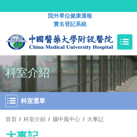
院外單位健康通報
實名登記系統
科室介紹
科室選單
首頁
/
科室介紹
/
腦中風中心
/
大事記
大事記