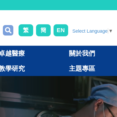
繁
簡
EN
Select Language
▼
卓越醫療
關於我們
教學研究
主題專區