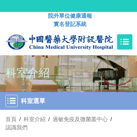
院外單位健康通報
實名登記系統
科室介紹
科室選單
首頁
/
科室介紹
/
過敏免疫及微菌叢中心
/
認識我們