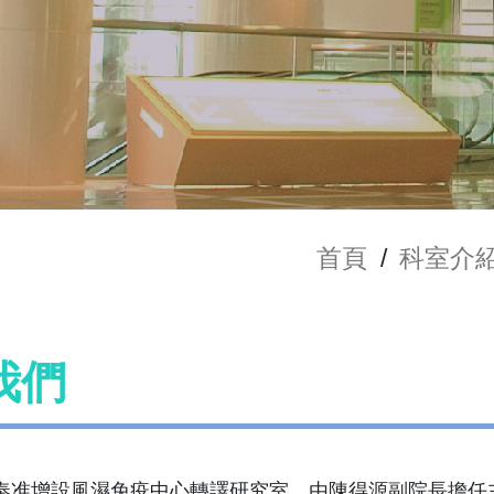
首頁
/
科室介
我們
2月奉准增設風濕免疫中心轉譯研究室，由陳得源副院長擔