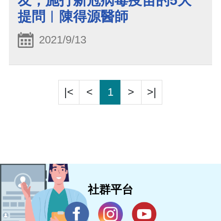
友，施打新冠病毒疫苗的5大
提問︱陳得源醫師
2021/9/13
|<
<
1
>
>|
社群平台