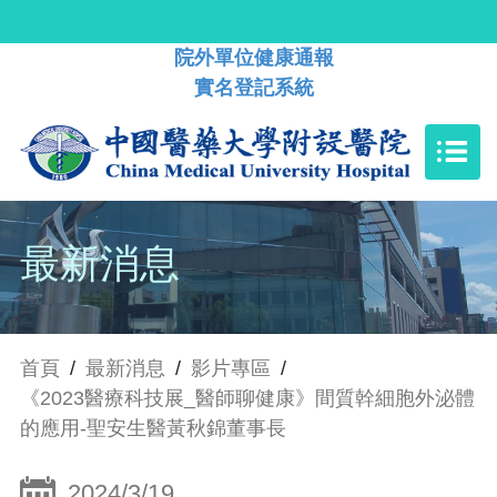
院外單位健康通報
實名登記系統
最新消息
首頁
/
最新消息
/
影片專區
/
《2023醫療科技展_醫師聊健康》間質幹細胞外泌體
的應用-聖安生醫黃秋錦董事長
2024/3/19