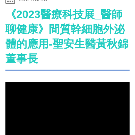
《2023醫療科技展_醫師
聊健康》間質幹細胞外泌
體的應用-聖安生醫黃秋錦
董事長