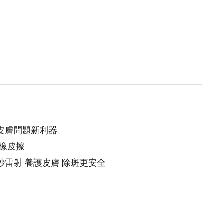
皮膚問題新利器
橡皮擦
雷射 養護皮膚 除斑更安全