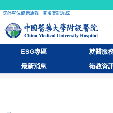
:::
院外單位健康通報
實名登記系統
ESG專區
就醫服
最新消息
衛教資
:::