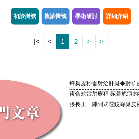
初診掛號
複診掛號
學術研討
詳細介紹
|<
<
1
2
>
>|
蜂巢皮秒雷射治肝斑◆對抗
複合式雷射療程 宛若疤痕的
張長正：陣列式透鏡蜂巢皮秒